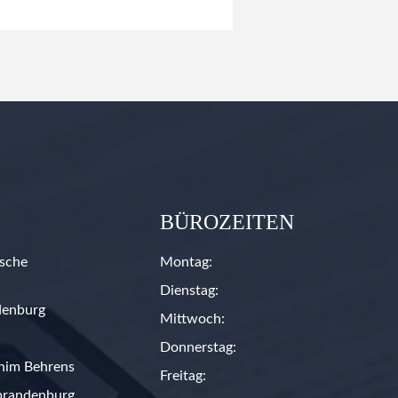
BÜROZEITEN
sche
Montag:
Dienstag:
denburg
Mittwoch:
Donnerstag:
chim Behrens
Freitag:
ubrandenburg