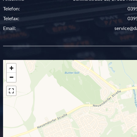
Telefon:
0395
Telefax:
0395
Email:
service@d
+
−