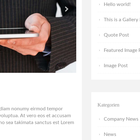
Hello world!
This is a Gallery
Quote Post
Featured Image 
Image Post
Kategorien
ed diam nonumy eirmod tempor
voluptua. At vero eos et accusam
Company News
 no sea takimata sanctus est Lorem
News