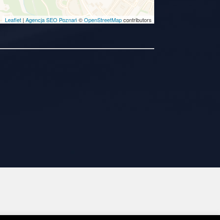
Leaflet
|
Agencja SEO Poznań
©
OpenStreetMap
contributors